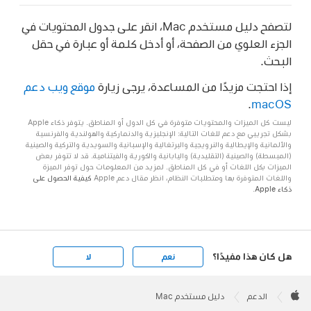
لتصفح دليل مستخدم Mac، انقر على جدول المحتويات في
الجزء العلوي من الصفحة، أو أدخل كلمة أو عبارة في حقل
البحث.
إذا احتجت مزيدًا من المساعدة، يرجى زيارة
موقع ويب دعم
.
macOS
ليست كل الميزات والمحتويات متوفرة في كل الدول أو المناطق. يتوفر ذكاء Apple
بشكل تجريبي مع دعم للغات التالية: الإنجليزية والدنماركية والهولندية والفرنسية
والألمانية والإيطالية والنرويجية والبرتغالية والإسبانية والسويدية والتركية والصينية
(المبسطة) والصينية (التقليدية) واليابانية والكورية والفيتنامية. قد لا تتوفر بعض
الميزات بكل اللغات أو في كل المناطق. لمزيد من المعلومات حول توفر الميزة
واللغات المتوفرة بها ومتطلبات النظام، انظر مقال دعم Apple
كيفية الحصول على
ذكاء Apple
.
هل كان هذا مفيدًا؟
نعم
لا
Apple
Footer

الدعم
دليل مستخدم Mac
Apple