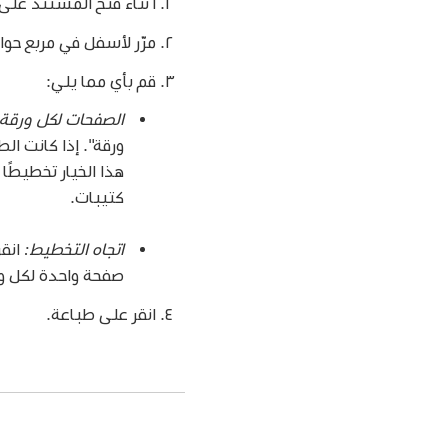
أثناء فتح المستند على Mac، اختر ملف > طباعة
مرّر لأسفل في مربع حوا
قم بأي مما يلي:
الصفحات لكل ورقة:
ورقة". إذا كانت ا
هذا الخيار تخطيط
كتيبات.
اتجاه التخطيط:
انقر
صفحة واحدة لكل ور
انقر على طباعة.