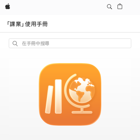
Apple
「課業」使用手冊
在
手
冊
中
搜
尋