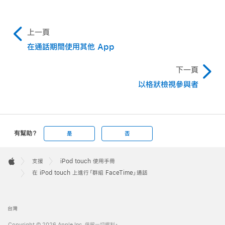
上一頁
在通話期間使用其他 App
下一頁
以格狀檢視參與者
有幫助？
是
否
Apple
Footer

支援
iPod touch 使用手冊
Apple
在 iPod touch 上進行「群組 FaceTime」通話
台灣
Copyright © 2026 Apple Inc. 保留一切權利。