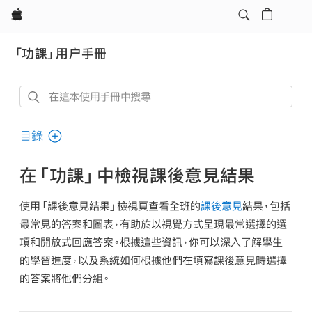
Apple
「功課」用户手冊
在
這
本
目錄
使
用
在「功課」中檢視課後意見結果
手
冊
使用「課後意見結果」檢視頁查看全班的
課後意見
結果，包括
中
最常見的答案和圖表，有助於以視覺方式呈現最常選擇的選
搜
項和開放式回應答案。根據這些資訊，你可以深入了解學生
尋
的學習進度，以及系統如何根據他們在填寫課後意見時選擇
的答案將他們分組。