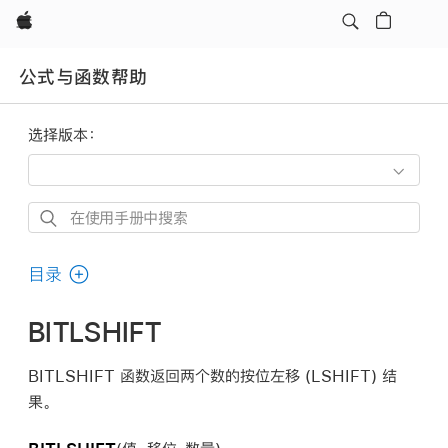
Apple
公式与函数帮助
选择版本：
在
使
用
目录
手
册
BITLSHIFT
中
搜
BITLSHIFT 函数返回两个数的按位左移 (LSHIFT) 结
索
果。