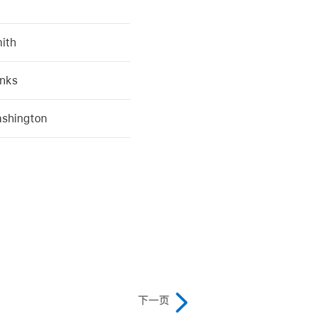
ith
nks
shington
下一页