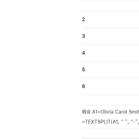
2
3
4
5
6
假设 A1=Olivia Carol Smi
=TEXTSPLIT(A1, “ ”, “-