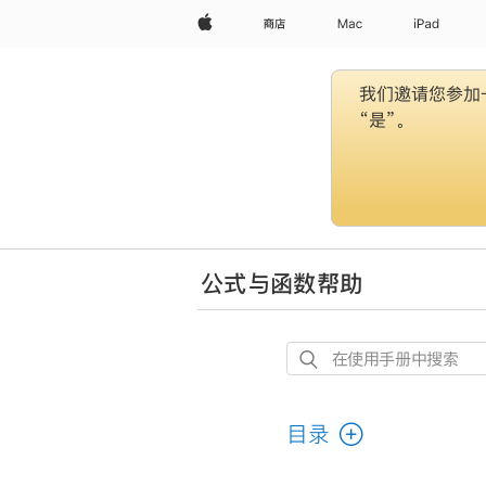
Apple
商店
Mac
iPad
我们邀请您参加一
“是”。
公式与函数帮助
在
使
用
目录
手
册