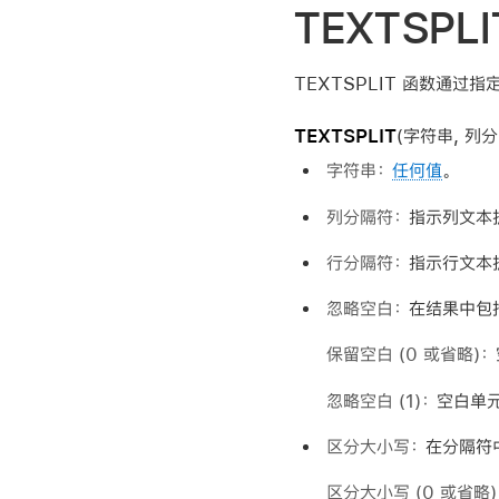
中
TEXTSPLI
搜
索
TEXTSPLIT 函数通过
TEXTSPLIT
(
字符串, 列分
字符串：
任何值
。
列分隔符：
指示列文本
行分隔符：
指示行文本
忽略空白：
在结果中包
保留空白
(0 或省略)
：
忽略空白
(1)
：
空白单
区分大小写：
在分隔符
区分大小写
(0 或省略)