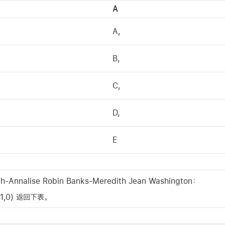
A
A,
B,
C,
D,
E
th-Annalise Robin Banks-Meredith Jean Washington：
”,1,0) 返回下表。