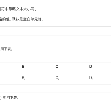
隔符中忽略文本大小写。
格的值。默认是空白单元格。
 返回下表。
B
C
D
B,
C,
D,
0,0) 返回下表。