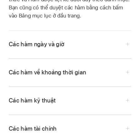
Bạn cũng có thể duyệt các hàm bằng cách bấm
vào Bảng mục lục ở đầu trang.
Các hàm ngày và giờ
Các hàm về khoảng thời gian
Các hàm kỹ thuật
DATE
Kết hợp các giá trị riêng
cho năm, tháng và ngày
đồng thời trả về một giá trị
ngày/giờ. Mặc dù thông
Các hàm tài chính
DUR2DAYS
Chuyển đổi một giá trị
thường ngày có thể được
khoảng thời gian sang số
nhập trực tiếp dưới dạng