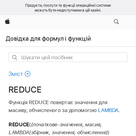
Продукти, послуги та функції операційної системи
можуть бути недоступними в цій країні.
Apple
Довідка для формул і функцій
Шукати
цей
посібник
Зміст
REDUCE
Функція REDUCE повертає значення для
масиву, обчисленого за допомогою
LAMBDA
.
REDUCE
(
(початкове-значення, масив,
LAMBDA(збірник, значення, обчислення)
)