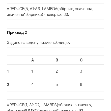
=REDUCE(5, A1:A3, LAMBDA(збірник, значення,
значення*збірника)) повертає 30.
Приклад 2
Задано наведену нижче таблицю:
A
B
C
1
1
2
3
2
4
5
6
=REDUCE(1, A1:C2, LAMBDA(збірник, значення,
збірник+SUMSQ(значення))) повертає 92.