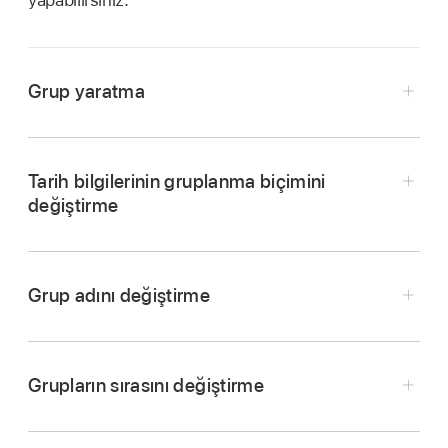
yapabilirsiniz.
Grup yaratma
iPhone’unuzda Numbers uygulamasına
gidin.
Kategoriye ayrılmış tablo içeren bir hesap
Tarih bilgilerinin gruplanma biçimini
tablosunu açın, sonra tablonuzda gruplamak
değiştirme
istediğiniz
satırları seçin
.
simgesine dokunun, sonra da Grup Yarat’a
dokunun.
Grup adını değiştirme
Kaynak sütununda
ve
özet satırında
yeni gruba
Grup 1 gibi yer tutucu bir ad verilir. Yer tutucu
adı istediğiniz zaman değiştirebilirsiniz.
Grupların sırasını değiştirme
iPhone’unuzda Numbers uygulamasına
gidin.