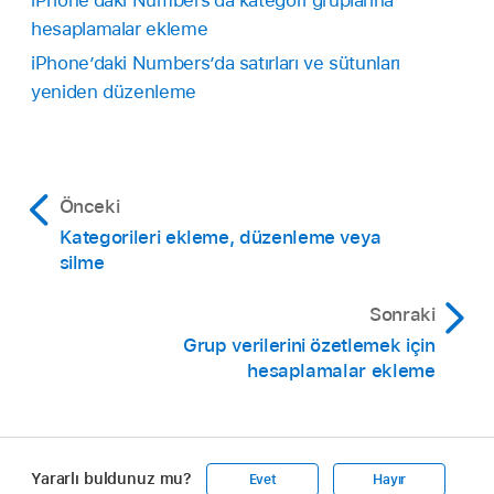
iPhone’daki Numbers’da kategori gruplarına
Seçime dokunun ve kalkıyor gibi görünene
Grup adının solundaki boş kareye dokunun,
hesaplamalar ekleme
kadar tutun, sonra da farklı bir gruba sürükleyin.
simgesine dokunun, sonra da grubu
iPhone’daki Numbers’da satırları ve sütunları
silmek için
simgesine dokunun.
Grupta kalan son satırı da dışarı sürüklerseniz iki
yeniden düzenleme
grup birleşir ve boş grubun özet satırı silinir.
İpucu:
Önceki
Kategorileri ekleme, düzenleme veya
silme
Sonraki
Grup verilerini özetlemek için
hesaplamalar ekleme
Yararlı buldunuz mu?
Evet
Hayır