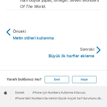
harfi büyük yapılır, örneğin:
Seven Wonders
Of The World
.
Önceki
Metin stilleri kullanma
Sonraki
Büyük ilk harfler ekleme
Yararlı buldunuz mu?
Evet
Hayır
Apple
Footer

Destek
iPhone için Numbers Kullanma Kılavuzu
Apple
iPhone’daki Numbers’da metnin büyük-küçük harf durumunu değiştirme