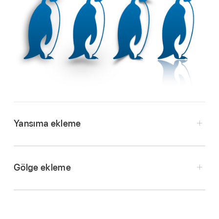
Yansıma ekleme
iPhone’unuzda Numbers uygulamasına
gidin.
Bir nesneyi seçmek için dokunun ya da
birden
Gölge ekleme
fazla nesne seçin
.
iPhone’unuzda Numbers uygulamasına
gidin.
simgesine dokunun, sonra Stil’e dokunun.
Bir hesap tablosunu açın, sonra seçmek için bir
Yansıma’yı açmak için dokunun, sonra
nesneye dokunun ya da
birden fazla nesneyi