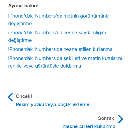
yansımayı daha çok veya daha az görünür
Ayrıca bakın:
seçin
.
yapmak için sürgüyü sürükleyin.
iPhone’daki Numbers’da metnin görünümünü
simgesine dokunun, sonra Stil’e dokunun.
değiştirme
Gölge’yi açın, sonra bir gölge stiline dokunun.
iPhone’daki Numbers’da nesne saydamlığını
değiştirme
iPhone’daki Numbers’da nesne stilleri kullanma
iPhone’daki Numbers’da şekilleri ve metin kutularını
renkle veya görüntüyle doldurma
Önceki
Resim yazısı veya başlık ekleme
Sonraki
Nesne stilleri kullanma