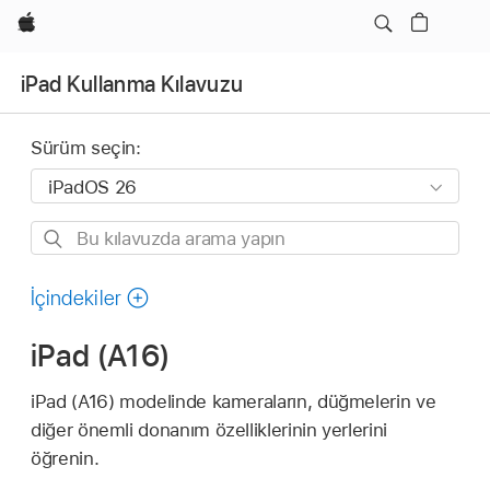
wzlhp
iPad Kullanma Kılavuzu
Sürüm seçin:
Bu
kılavuzda
arama
İçindekiler
yapın
iPad (A16)
iPad (A16) modelinde kameraların, düğmelerin ve
diğer önemli donanım özelliklerinin yerlerini
öğrenin.