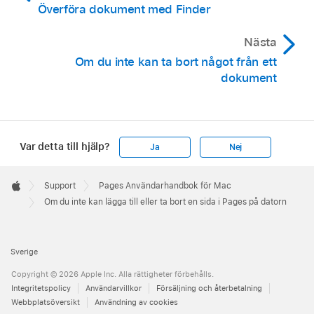
Överföra dokument med Finder
Nästa
Om du inte kan ta bort något från ett
dokument
Var detta till hjälp?
Ja
Nej
Apple
Footer

Support
Pages Användarhandbok för Mac
Apple
Om du inte kan lägga till eller ta bort en sida i Pages på datorn
Sverige
Copyright © 2026 Apple Inc. Alla rättigheter förbehålls.
Integritetspolicy
Användarvillkor
Försäljning och återbetalning
Webbplatsöversikt
Användning av cookies