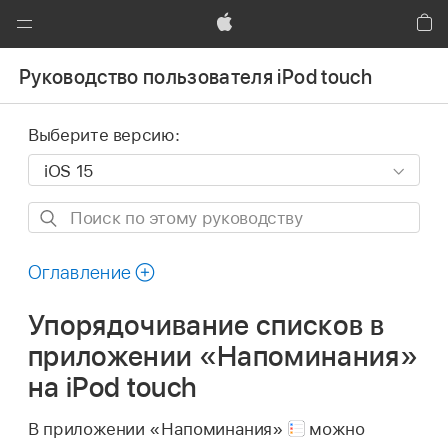
Global
Nav
Apple
Кор
Открыть
Руководство пользователя iPod touch
меню
Выберите версию:
Поиск
по
этому
Оглавление
руководству
Упорядочивание списков в
приложении «Напоминания»
на iPod touch
В приложении «Напоминания»
можно