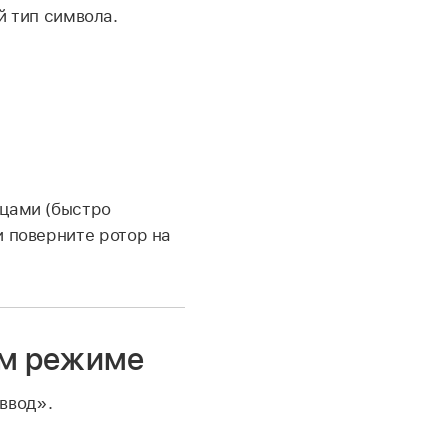
й тип символа.
ьцами (быстро
и поверните ротор на
ом режиме
ввод».