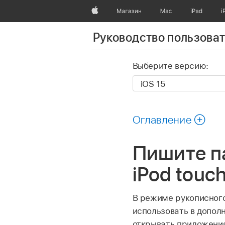
Apple
Магазин
Mac
iPad
i
Руководство пользоват
Выберите версию:
Оглавление
Пишите п
iPod touc
В режиме рукописного
использовать в дополн
открывать приложени