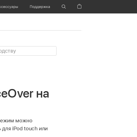
ксессуары
Поддержка
Корзина
eOver на
 режим можно
 для iPod touch или