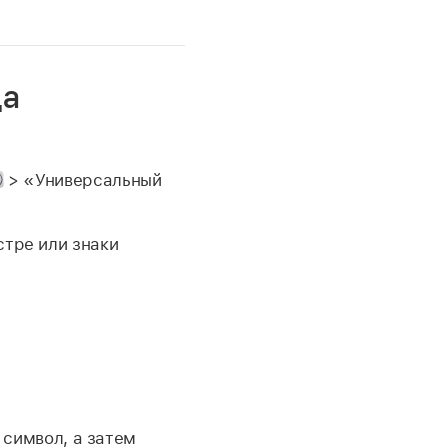
да
> «Универсальный
стре или знаки
символ, а затем