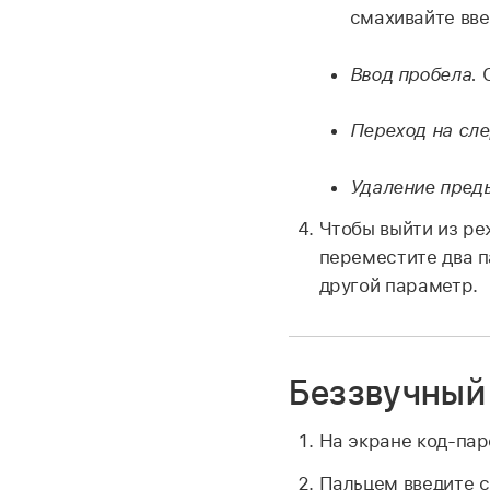
смахивайте вве
Ввод пробела.
С
Переход на сл
Удаление пред
Чтобы выйти из ре
переместите два п
другой параметр.
Беззвучный
На экране код-па
Пальцем введите с