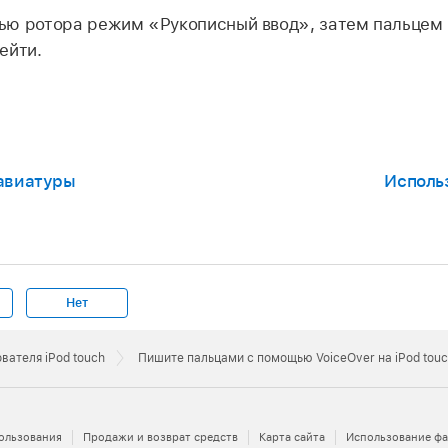
ю ротора режим «Рукописный ввод», затем пальцем н
ейти.
авиатуры
Исполь
Нет
вателя iPod touch
Пишите пальцами с помощью VoiceOver на iPod tou
ользования
Продажи и возврат средств
Карта сайта
Использование фа