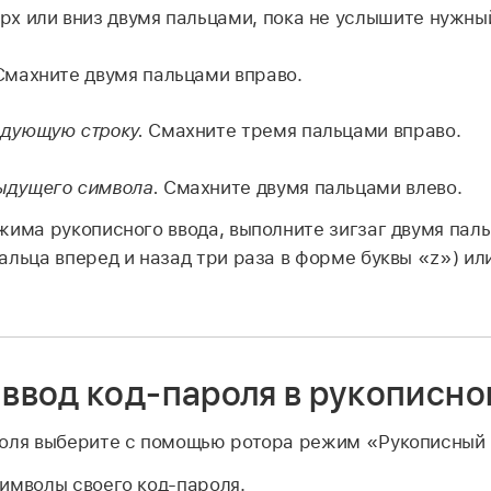
рх или вниз двумя пальцами, пока не услышите нужны
махните двумя пальцами вправо.
едующую строку.
Смахните тремя пальцами вправо.
ыдущего символа.
Смахните двумя пальцами влево.
жима рукописного ввода, выполните зигзаг двумя пал
альца вперед и назад три раза в форме буквы «z») ил
 ввод код-пароля в рукописн
роля выберите с помощью ротора режим «Рукописный 
имволы своего код-пароля.