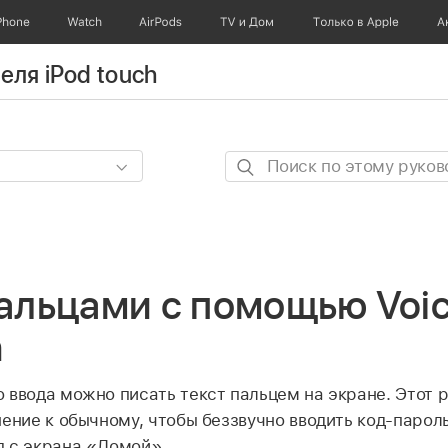
Phone
Watch
AirPods
TV и Дом
Только в Apple
А
еля iPod touch
Поиск
по
этому
руководству
альцами с помощью Voic
h
 ввода можно писать текст пальцем на экране. Этот
ение к обычному, чтобы беззвучно вводить код-пароль
я с экрана «Домой».