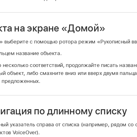
кта на экране «Домой»
» выберите с помощью ротора режим «Рукописный вв
льцем название объекта.
о несколько соответствий, продолжайте писать названи
ый объект, либо смахните вниз или вверх двумя пальц
з предложенных.
игация по длинному списку
ый указатель справа от списка (например, рядом со 
тов VoiceOver).