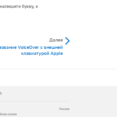
апишите букву, к
Далее
зование VoiceOver с внешней
клавиатурой Apple
ch
Россия
йлов cookie