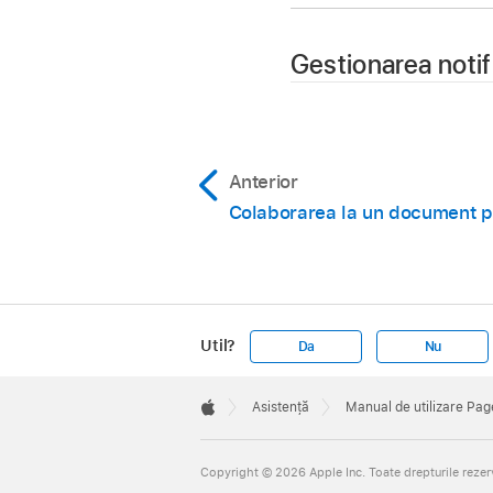
Gestionarea notifi
Accesați aplicația 
Anterior
Colaborarea la un document p
Într‑un document par
Activați sau dezactiv
comentează.
De asemenea, puteți a
Util?
Da
Nu
Apăsați OK.
Apple
Footer

Asistență
Manual de utilizare Pag
Notă:
Apple
Copyright © 2026 Apple Inc. Toate drepturile rezer