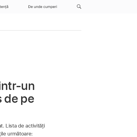
tență
De unde cumperi
intr‑un
s de pe
. Lista de activități
țile următoare: