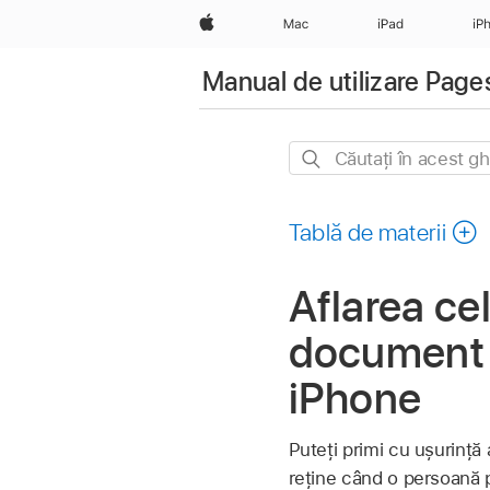
Apple
Mac
iPad
iP
Manual de utilizare Page
Căutați
în
acest
Tablă de materii
ghid
Aflarea cel
document p
iPhone
Puteți primi cu ușurință 
reține când o persoană p