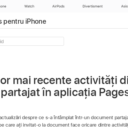
hone
Watch
AirPods
Divertisment
Asis
s pentru iPhone
or mai recente activități d
artajat în aplicația Page
actualizări despre ce s‑a întâmplat într‑un document partajat
e care ați invitat-o la document face oricare dintre activită