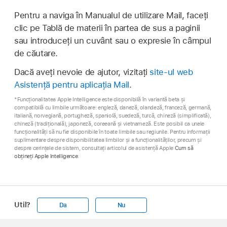
Pentru a naviga în Manualul de utilizare Mail, faceți
clic pe Tablă de materii în partea de sus a paginii
sau introduceți un cuvânt sau o expresie în câmpul
de căutare.
Dacă aveți nevoie de ajutor, vizitați
site‑ul web
Asistență pentru aplicația Mail
.
*Funcționalitatea Apple Intelligence este disponibilă în variantă beta și
compatibilă cu limbile următoare: engleză, daneză, olandeză, franceză, germană,
italiană, norvegiană, portugheză, spaniolă, suedeză, turcă, chineză (simplificată),
chineză (tradițională), japoneză, coreeană și vietnameză. Este posibil ca unele
funcționalități să nu fie disponibile în toate limbile sau regiunile. Pentru informații
suplimentare despre disponibilitatea limbilor și a funcționalităților, precum și
despre cerințele de sistem, consultați articolul de asistență Apple
Cum să
obțineți Apple Intelligence
.
Util?
Da
Nu
Apple