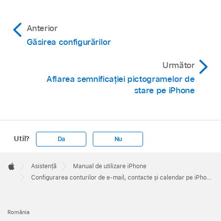
Anterior
Găsirea configurărilor
Următor
Aflarea semnificației pictogramelor de
stare pe iPhone
Util?
Da
Nu
Apple
Footer

Asistență
Manual de utilizare iPhone
Apple
Configurarea conturilor de e-mail, contacte și calendar pe iPhone
România