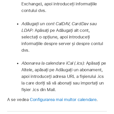
Exchange), apoi introduceți informațiile
contului dvs.
Adăugați un cont CalDAV, CardDav sau
LDAP:
Apăsați pe Adăugați alt cont,
selectați o opțiune, apoi introduceți
informațiile despre server și despre contul
dvs.
Abonarea la calendare iCal (.ics):
Apăsați pe
Altele, apăsați pe Adăugați un abonament,
apoi introduceți adresa URL a fișierului .ics
la care doriți să vă abonați sau importați un
fișier .ics din Mail.
A se vedea
Configurarea mai multor calendare
.