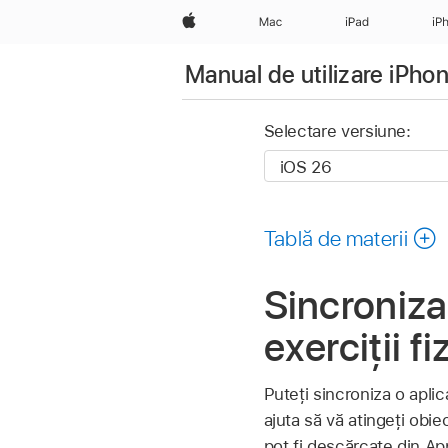
Apple
Mac
iPad
iP
Manual de utilizare iPho
Selectare versiune:
Tablă de materii
Sincronizar
exerciții f
Puteți sincroniza o aplic
ajuta să vă atingeți obie
pot fi descărcate din Ap