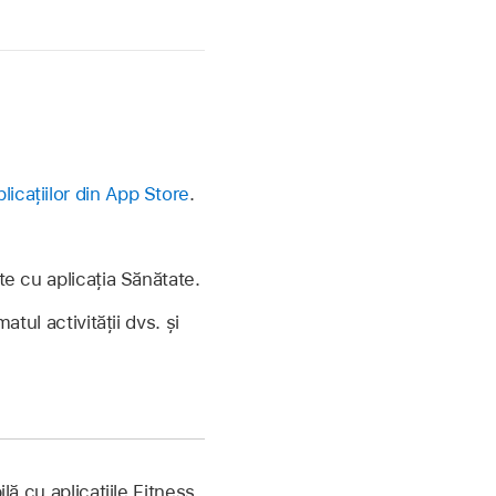
licațiilor din App Store
.
ate cu aplicația Sănătate.
atul activității dvs. și
lă cu aplicațiile Fitness