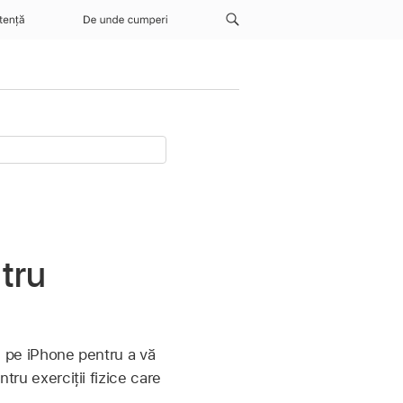
tență
De unde cumperi
ntru
de pe iPhone pentru a vă
ntru exerciții fizice care