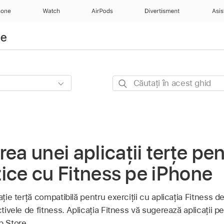
hone
Watch
AirPods
Divertisment
Asis
ne
Căutați
în
acest
ghid
ea unei aplicații terțe pe
izice cu Fitness pe iPhone
ație terță compatibilă pentru exerciții cu aplicația Fitness 
ctivele de fitness. Aplicația Fitness vă sugerează aplicații pe
p Store.