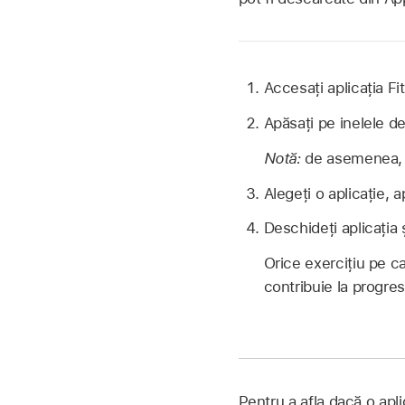
Accesați aplicația F
Apăsați pe inelele de 
Notă:
de asemenea, p
Alegeți o aplicație, 
Deschideți aplicația 
Orice exercițiu pe car
contribuie la progres
Pentru a afla dacă o apli