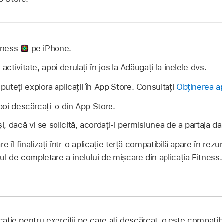
itness
pe iPhone.
activitate, apoi derulați în jos la Adăugați la inelele dvs.
uteți explora aplicații în App Store. Consultați
Obținerea ap
apoi descărcați‑o din App Store.
și, dacă vi se solicită, acordați‑i permisiunea de a partaja d
e îl finalizați într‑o aplicație terță compatibilă apare în rezum
ul de completare a inelului de mișcare din aplicația Fitness.
cație pentru exerciții pe care ați descărcat-o este compatibi