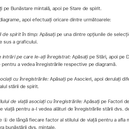
i pe Bunăstare mintală, apoi pe Stare de spirit.
 diagrame, apoi efectuați oricare dintre următoarele:
i de spirit în timp:
Apăsați pe una dintre opțiunile de selecți
e sus a graficului.
 intrări pe care le-ați înregistrat:
Apăsați pe Stări, apoi pe D
 pentru a vedea înregistrările respective pe diagramă.
ociați cu înregistrările:
Apăsați pe Asocieri, apoi derulați difer
alul stării de spirit.
ilului de viață asociați cu înregistrările:
Apăsați pe Factori de
de viață pentru a‑l vedea alături de înregistrările stării dvs. de
pe
de lângă fiecare factor al stilului de viață pentru a afl
ra bunăstării dvs. mintale.