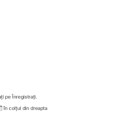
i pe Înregistrați.
în colțul din dreapta