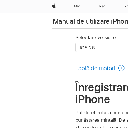
Apple
Mac
iPad
iP
Manual de utilizare iPho
Selectare versiune:
Tablă de materii
Înregistrar
iPhone
Puteți reflecta la ceea c
bunăstarea mintală. De as
stilului de viață, precum