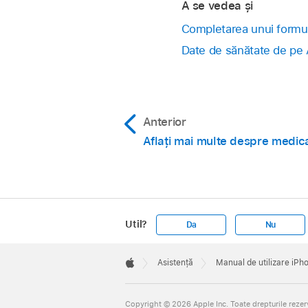
A se vedea și
Completarea unui formula
Date de sănătate de pe
Anterior
Aflați mai multe despre medica
Util?
Da
Nu
Apple
Footer

Asistență
Manual de utilizare iPh
Apple
Copyright © 2026 Apple Inc. Toate drepturile rezer