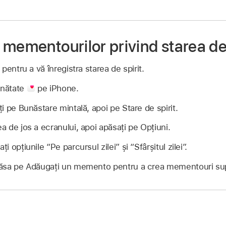
mementourilor privind starea de 
entru a vă înregistra starea de spirit.
ănătate
pe iPhone.
i pe Bunăstare mintală, apoi pe Stare de spirit.
ea de jos a ecranului, apoi apăsați pe Opțiuni.
ți opțiunile “Pe parcursul zilei” și “Sfârșitul zilei”.
ăsa pe Adăugați un memento pentru a crea mementouri su