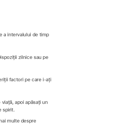
e a intervalului de timp
ispoziții zilnice sau pe
iții factori pe care i-ați
 viață, apoi apăsați un
 spirit.
a mai multe despre