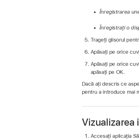
Înregistrarea une
Înregistrați o dis
Trageți glisorul pent
Apăsați pe orice cuvi
Apăsați pe orice cuv
apăsați pe OK.
Dacă ați descris ce asp
pentru a introduce mai m
Vizualizarea i
Accesați aplicația S