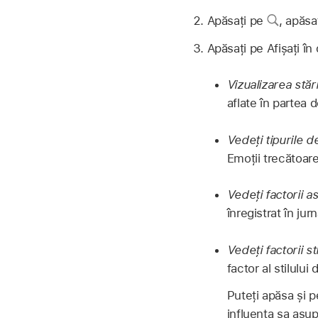
Apăsați pe
,
apăsaț
Apăsați pe Afișați în
Vizualizarea stări
aflate în partea d
Vedeți tipurile de
Emoții trecătoare
Vedeți factorii as
înregistrat în jurn
Vedeți factorii st
factor al stilului 
Puteți apăsa și 
influența sa asup