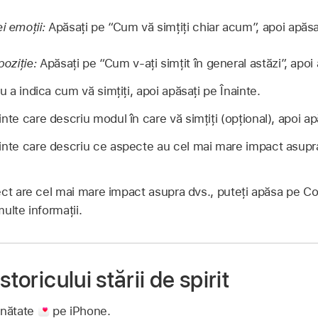
i emoții:
Apăsați pe “Cum vă simțiți chiar acum”, apoi apăsaț
poziție:
Apăsați pe “Cum v‑ați simțit în general astăzi”, apoi 
ru a indica cum vă simțiți, apoi apăsați pe Înainte.
nte care descriu modul în care vă simțiți (opțional), apoi ap
inte care descriu ce aspecte au cel mai mare impact asupra 
ect are cel mai mare impact asupra dvs., puteți apăsa pe C
ulte informații.
storicului stării de spirit
ănătate
pe iPhone.