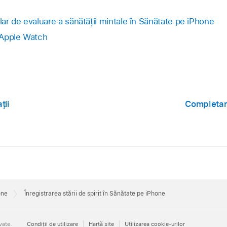
r de evaluare a sănătății mintale în Sănătate pe iPhone
 Apple Watch
ții
Completar
one
Înregistrarea stării de spirit în Sănătate pe iPhone
vate.
Condiţii de utilizare
Hartă site
Utilizarea cookie-urilor