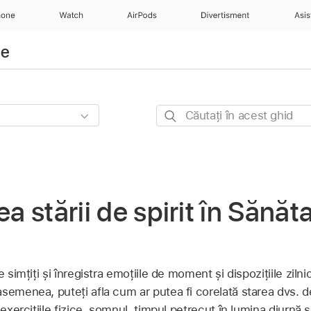
hone
Watch
AirPods
Divertisment
Asis
ne
Căutați
în
acest
ghid
ea stării de spirit în Sănăt
e simțiți și înregistra emoțiile de moment și dispozițiile ziln
emenea, puteți afla cum ar putea fi corelată starea dvs. de 
 exercițiile fizice, somnul, timpul petrecut în lumina diurnă 