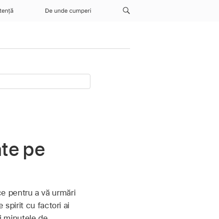
tență
De unde cumperi
ate pe
ice pentru a vă urmări
spirit cu factori ai
și minutele de