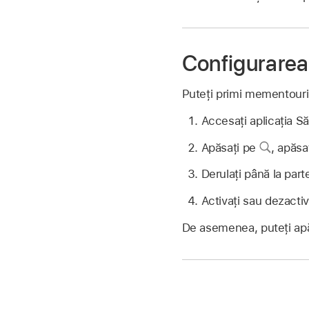
Configurarea 
Puteți primi mementouri p
Accesați aplicația S
Apăsați pe
,
apăsaț
Derulați până la part
Activați sau dezactiva
De asemenea, puteți ap