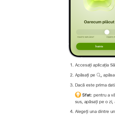
Accesați aplicația S
Apăsați pe
,
apăsaț
Dacă este prima dată 
Sfat:
pentru a vă
sus, apăsați pe o zi, 
Alegeți una dintre ur