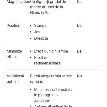
Magnification
Configurați gradul de
Da
mărire al lupei de la
Nimic la 10.
Position
Stânga
Da
Jos
Dreapta
Minimize
Efect duh din lampă
Da
effect
Efect de
redimensionare
Additional
Puteți alege următoarele
Nu
options
opțiuni:
Minimizează ferestrele
în pictograma
aplicației
Animează aplicațiile la