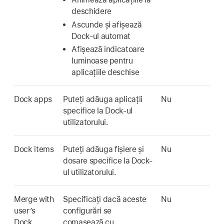
deschidere
Ascunde și afișează
Dock-ul automat
Afișează indicatoare
luminoase pentru
aplicațiile deschise
Dock apps
Puteți adăuga aplicații
Nu
specifice la Dock-ul
utilizatorului.
Dock items
Puteți adăuga fișiere și
Nu
dosare specifice la Dock-
ul utilizatorului.
Merge with
Specificați dacă aceste
Nu
user’s
configurări se
Dock
comasează cu