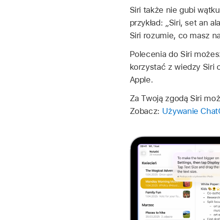
Siri także nie gubi wąt
przykład:
„Siri, set an a
Siri rozumie, co masz na
Polecenia do Siri możes
korzystać z wiedzy Siri
Apple.
Za Twoją zgodą Siri mo
Zobacz:
Używanie ChatG