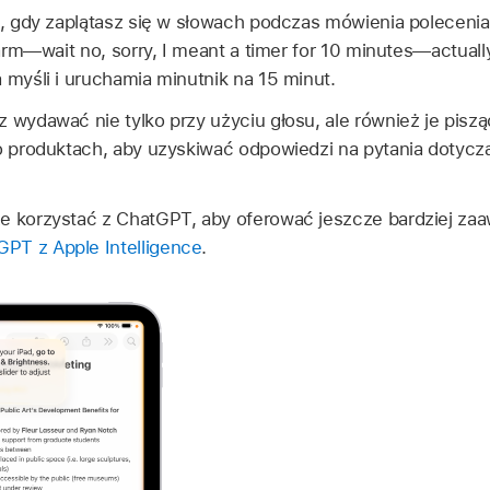
ku, gdy zaplątasz się w słowach podczas mówienia polecen
larm—wait no, sorry, I meant a timer for 10 minutes—actually
 myśli i uruchamia minutnik na 15 minut.
z wydawać nie tylko przy użyciu głosu, ale również je pisz
 o produktach, aby uzyskiwać odpowiedzi na pytania dotyc
że korzystać z ChatGPT, aby oferować jeszcze bardziej za
PT z Apple Intelligence
.