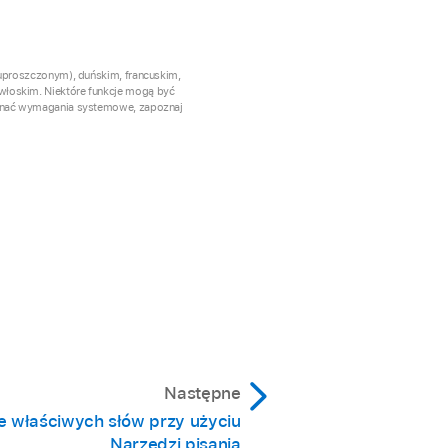
(uproszczonym), duńskim, francuskim,
włoskim. Niektóre funkcje mogą być
poznać wymagania systemowe, zapoznaj
Następne
e właściwych słów przy użyciu
Narzędzi pisania