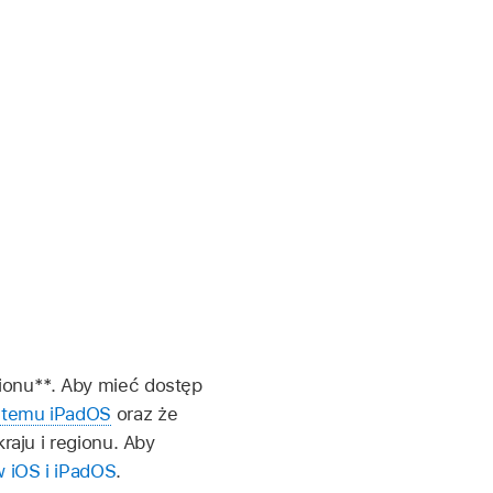
gionu**. Aby mieć dostęp
ystemu iPadOS
oraz że
kraju i regionu. Aby
w iOS i iPadOS
.