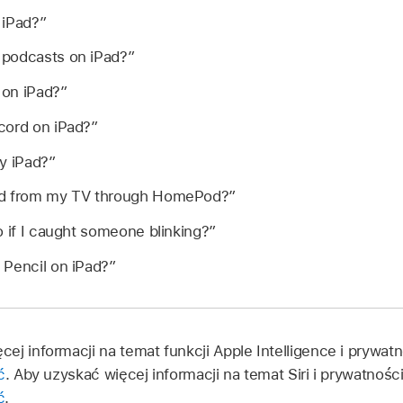
 iPad?”
 podcasts on iPad?”
 on iPad?”
cord on iPad?”
y iPad?”
nd from my TV through HomePod?”
o if I caught someone blinking?”
 Pencil on iPad?”
ej informacji na temat funkcji Apple Intelligence i prywat
ć
. Aby uzyskać więcej informacji na temat Siri i prywatnośc
ć
.