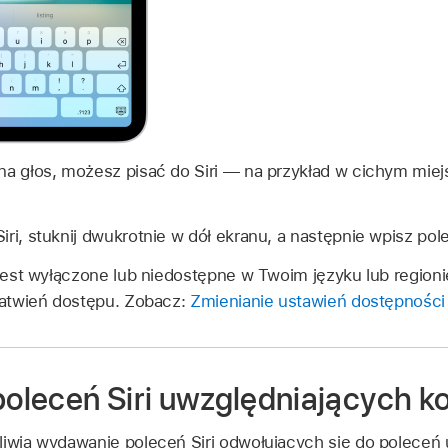
na głos, możesz pisać do Siri — na przykład w cichym miejs
ri, stuknij dwukrotnie w dół ekranu, a następnie wpisz pol
e jest wyłączone lub niedostępne w Twoim języku lub regioni
ułatwień dostępu. Zobacz:
Zmienianie ustawień dostępności 
leceń Siri uwzględniających ko
liwia wydawanie poleceń Siri odwołujących się do poleceń