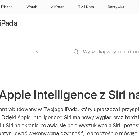
iPhone
Watch
AirPods
TV i Dom
Rozrywka
iPada
Wyszukaj
w
tym
podręczniku
pple Intelligence z Siri n
ystent wbudowany w Twojego iPada, który upraszcza i przys
Dzięki Apple Intelligence* Siri ma nowy wygląd oraz bardz
u Siri na ekranie pojawia się pole wyszukiwania Siri i pozo
ontynuować wykonywaną czynność, jednocześnie mówiąc d