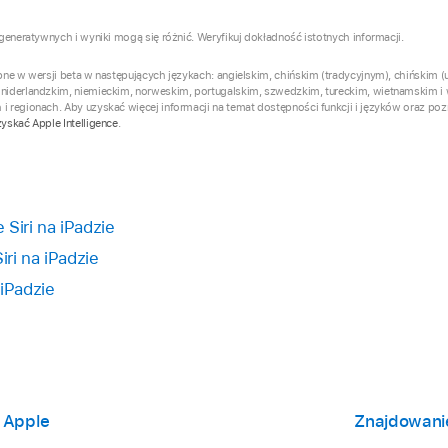
 generatywnych i wyniki mogą się różnić. Weryfikuj dokładność istotnych informacji.
ępne w wersji beta w następujących językach: angielskim, chińskim (tradycyjnym), chińskim 
 niderlandzkim, niemieckim, norweskim, portugalskim, szwedzkim, tureckim, wietnamskim i 
 i regionach. Aby uzyskać więcej informacji na temat dostępności funkcji i języków oraz 
yskać Apple Intelligence
.
Siri na iPadzie
iri na iPadzie
 iPadzie
z Apple
Znajdowani