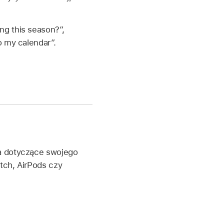
ng this season?”
,
o my calendar”.
ia dotyczące swojego
tch, AirPods czy