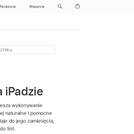
Akcesoria
Wsparcie
a iPadzie
piesza wykonywanie
iej naturalne i pomocne
staje do jego zamknięcia,
o Siri.