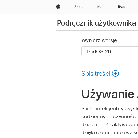
Apple
Sklep
Mac
iPad
Podręcznik użytkownika 
Wybierz wersję:
Spis treści
Używanie A
Siri to inteligentny as
codziennych czynności. 
działanie. Po aktywowani
dzięki czemu możesz k