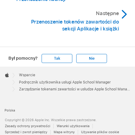
Następne
Przenoszenie tokenów zawartości do
sekcji Aplikacje i książki
Był pomocny?
Tak
Nie
Apple
Footer

Wsparcie
Apple
Podręcznik użytkownika usługi Apple School Manager
Zarządzanie tokenami zawartości w usłudze Apple School Manager
Polska
Copyright © 2026 Apple Inc. Wszelkie prawa zastrzeżone.
Zasady ochrony prywatności
Warunki użytkowania
Sprzedaż i zwrot pieniędzy
Mapa witryny
Używanie plików cookie