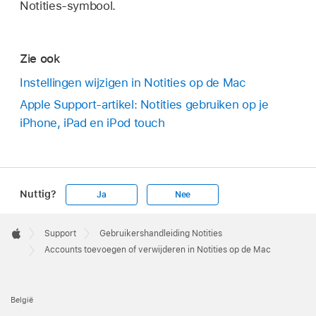
Notities-symbool.
Zie ook
Instellingen wijzigen in Notities op de Mac
Apple Support-artikel: Notities gebruiken op je
iPhone, iPad en iPod touch
Nuttig?
Ja
Nee
Apple
Footer

Support
Gebruikershandleiding Notities
Apple
Accounts toevoegen of verwijderen in Notities op de Mac
België