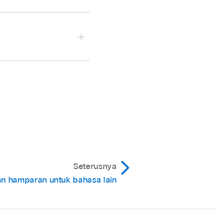
lihan teks
ialah gaya
a ialah ruang putih, teks
Seterusnya
-galanya yang anda
n hamparan untuk bahasa lain
uk sebarang gaya
rsebut.