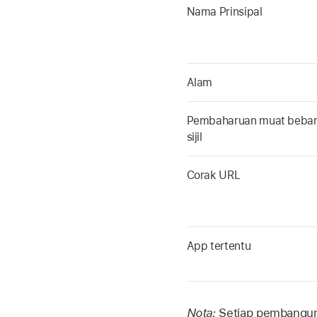
Nama Prinsipal
Alam
Pembaharuan muat beba
sijil
Corak URL
App tertentu
Nota:
Setiap pembangun 