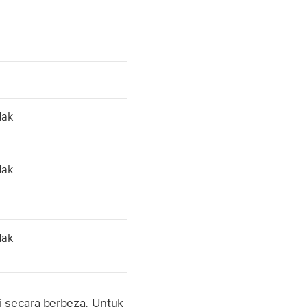
dak
dak
dak
i secara berbeza. Untuk