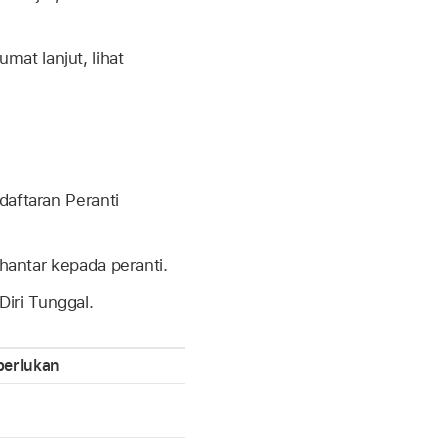
at lanjut, lihat
aftaran Peranti
hantar kepada peranti.
iri Tunggal.
perlukan