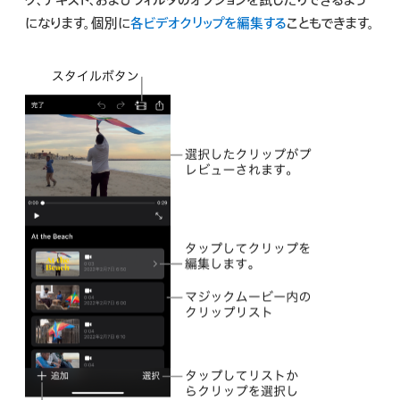
ク、テキスト、およびフィルタのオプションを試したりできるよう
検
になります。個別に
各ビデオクリップを編集する
こともできます。
索