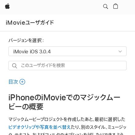
Apple
iMovieユーザガイド
バージョンを選択：
こ
の
ユ
目次
ー
iPhoneのiMovieでのマジックムー
ザ
ガ
ビーの概要
イ
マジックムービープロジェクトを作成したあと、最初に選択した
ド
ビデオクリップや写真を並べ替え
たり、別のスタイル、ミュージッ
を