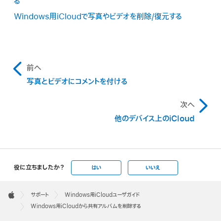
る
Windows用iCloudで写真やビデオを削除/復元する
前へ
写真とビデオにコメントを付ける
次へ
他のデバイス上のiCloud
役に立ちましたか？
はい
いいえ
Apple
Footer

サポート
Windows用iCloudユーザガイド
Apple
Windows用iCloudから共有アルバムを削除する