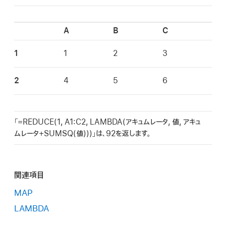
A
B
C
1
1
2
3
2
4
5
6
「=REDUCE(1, A1:C2, LAMBDA(アキュムレータ, 値, アキュ
ムレータ+SUMSQ(値)))」は、92を返します。
関連項目
MAP
LAMBDA