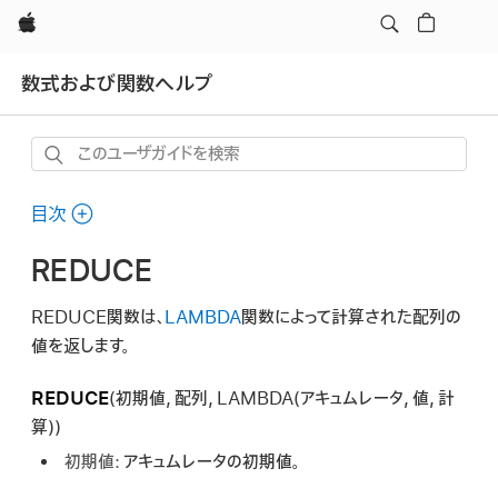
Apple
数式および関数ヘルプ
こ
の
ユ
目次
ー
REDUCE
ザ
ガ
REDUCE関数は、
LAMBDA
関数によって計算された配列の
イ
値を返します。
ド
を
REDUCE
(
初期値, 配列, LAMBDA(アキュムレータ, 値, 計
検
算)
)
索
初期値:
アキュムレータの初期値。