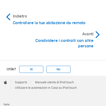
Indietro
Controllare la tua abitazione da remoto
Avanti
Condividere i controlli con altre
persone
Utile?
Sì
No
Apple
Footer

Supporto
Manuale utente di iPod touch
Apple
Utilizzare le automazioni in Casa su iPod touch
Italia