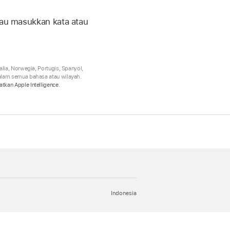
atau masukkan kata atau
alia, Norwegia, Portugis, Spanyol,
dalam semua bahasa atau wilayah.
tkan Apple Intelligence
.
Indonesia