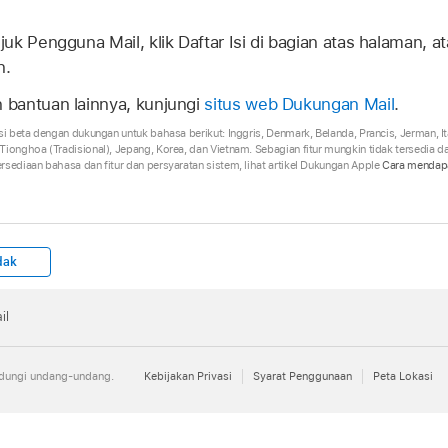
uk Pengguna Mail, klik Daftar Isi di bagian atas halaman, 
n.
bantuan lainnya, kunjungi
situs web Dukungan Mail
.
si beta dengan dukungan untuk bahasa berikut: Inggris, Denmark, Belanda, Prancis, Jerman, It
Tionghoa (Tradisional), Jepang, Korea, dan Vietnam. Sebagian fitur mungkin tidak tersedia 
rsediaan bahasa dan fitur dan persyaratan sistem, lihat artikel Dukungan Apple
Cara mendapa
dak
il
indungi undang-undang.
Kebijakan Privasi
Syarat Penggunaan
Peta Lokasi