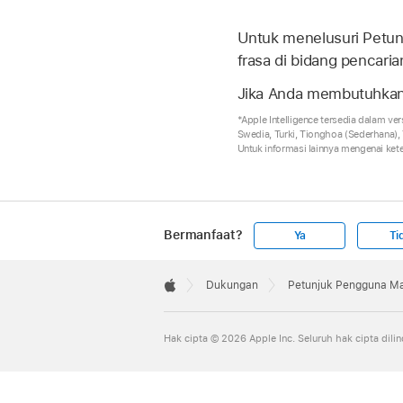
Untuk menelusuri Petunj
frasa di bidang pencaria
Jika Anda membutuhkan 
*Apple Intelligence tersedia dalam ver
Swedia, Turki, Tionghoa (Sederhana), 
Untuk informasi lainnya mengenai kete
Bermanfaat?
Ya
Ti
Apple
Footer

Dukungan
Petunjuk Pengguna Ma
Apple
Hak cipta © 2026 Apple Inc. Seluruh hak cipta dil