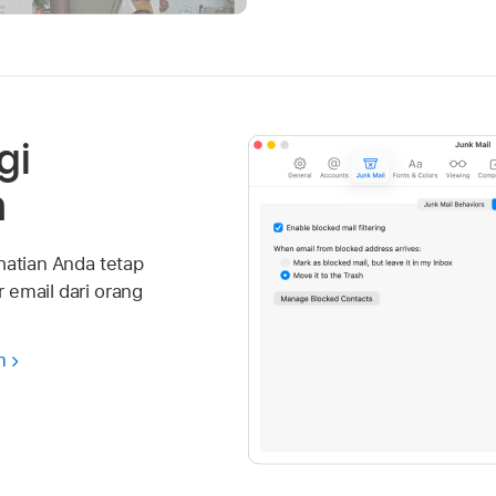
gi
n
hatian Anda tetap
 email dari orang
m