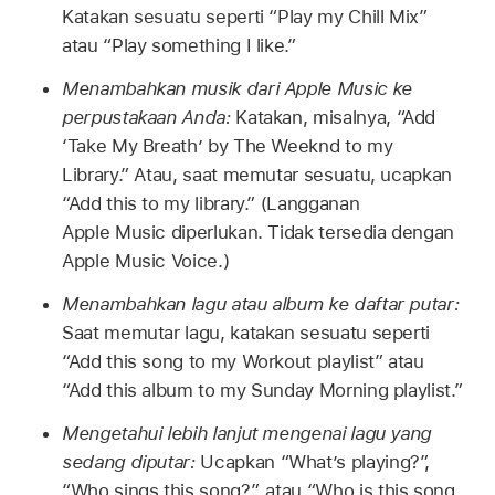
Katakan sesuatu seperti
“Play my Chill Mix”
atau
“Play something I like.”
Menambahkan musik dari Apple Music ke
perpustakaan Anda:
Katakan, misalnya,
“Add
‘Take My Breath’ by The Weeknd to my
Library.”
Atau, saat memutar sesuatu, ucapkan
“Add this to my library.”
(Langganan
Apple Music diperlukan. Tidak tersedia dengan
Apple Music Voice.)
Menambahkan lagu atau album ke daftar putar:
Saat memutar lagu, katakan sesuatu seperti
“Add this song to my Workout playlist”
atau
“Add this album to my Sunday Morning playlist.”
Mengetahui lebih lanjut mengenai lagu yang
sedang diputar:
Ucapkan
“What’s playing?”
,
“Who sings this song?”
, atau
“Who is this song