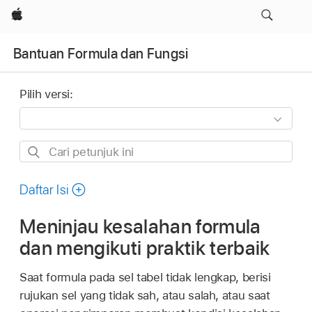
Apple
Bantuan Formula dan Fungsi
Pilih versi:
Cari
petunjuk
ini
Daftar Isi
Meninjau kesalahan formula
dan mengikuti praktik terbaik
Saat formula pada sel tabel tidak lengkap, berisi
rujukan sel yang tidak sah, atau salah, atau saat