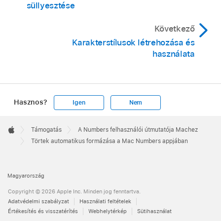
süllyesztése
Következő
Karakterstílusok létrehozása és
használata
Hasznos?
Igen
Nem
Apple
Footer

Támogatás
A Numbers felhasználói útmutatója Machez
Apple
Törtek automatikus formázása a Mac Numbers appjában
Magyarország
Copyright © 2026 Apple Inc. Minden jog fenntartva.
Adatvédelmi szabályzat
Használati feltételek
Értékesítés és visszatérítés
Webhelytérkép
Sütihasználat