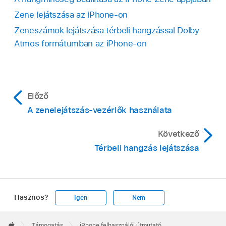
Zene lejátszása az iPhone-on
Zeneszámok lejátszása térbeli hangzással Dolby
Atmos formátumban az iPhone-on
Előző
A zenelejátszás-vezérlők használata
Következő
Térbeli hangzás lejátszása
Hasznos?
Igen
Nem
Apple
Footer

Támogatás
iPhone felhasználói útmutató