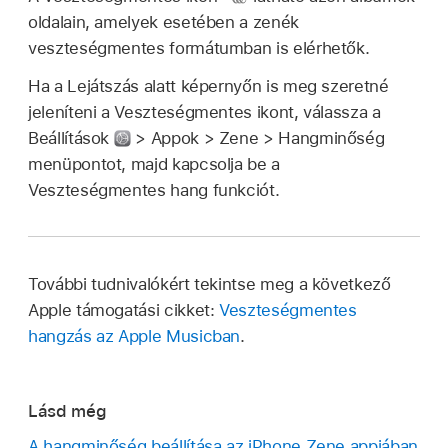
oldalain, amelyek esetében a zenék
veszteségmentes formátumban is elérhetők.
Ha a Lejátszás alatt képernyőn is meg szeretné
jeleníteni a Veszteségmentes ikont, válassza a
Beállítások
> Appok > Zene > Hangminőség
menüpontot, majd kapcsolja be a
Veszteségmentes hang funkciót.
További tudnivalókért tekintse meg a következő
Apple támogatási cikket:
Veszteségmentes
hangzás az Apple Musicban
.
Lásd még
A hangminőség beállítása az iPhone Zene appjában