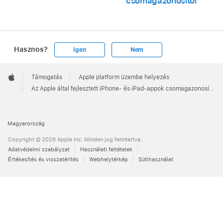
csomagazonosítói
Hasznos?
Igen
Nem
Apple
Footer

Támogatás
Apple platform üzembe helyezés
Apple
Az Apple által fejlesztett iPhone- és iPad-appok csomagazonosítói
Magyarország
Copyright © 2026 Apple Inc. Minden jog fenntartva.
Adatvédelmi szabályzat
Használati feltételek
Értékesítés és visszatérítés
Webhelytérkép
Sütihasználat