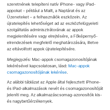
szeretnének telepíteni natív iPhone- vagy iPad-
appokat – például a Mailt, a Naptárat és az
Üzeneteket – a felhasználók eszközein. Az
újratelepítés lehetőséget ad az eszközfelügyeleti
szolgáltatás adminisztrátorának az appok
megjelenítésére vagy elrejtésére, a Főképernyő-
elrendezések megfelelő meghatározására, illetve
az eltávolított appok újratelepítésére.
Megjegyzés:
Mac-appok csomagazonosítójának
lekérésével kapcsolatosan, lásd:
Mac-appok
csomagazonosítójának lekérése
.
Az alábbi táblázat az Apple által fejlesztett iPhone-
és iPad-alkalmazások nevét és csomagazonosítóját
jeleníti meg. Az alkalmazáscsomag-azonosítók kis-
és nagybetűérzékenyek.