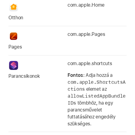
com.apple.Home
Otthon
com.apple.Pages
Pages
com.apple.shortcuts
Fontos:
Adja hozzá a
Parancsikonok
com.apple.ShortcutsA
ctions
elemet az
allowListedAppBundle
IDs
tömbhöz, ha egy
parancsművelet
futtatásához engedély
szükséges.