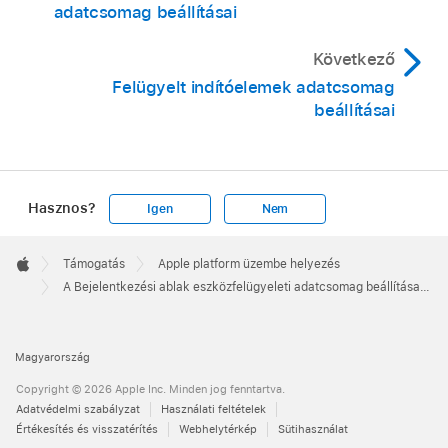
adatcsomag beállításai
Következő
Felügyelt indítóelemek adatcsomag
beállításai
Hasznos?
Igen
Nem
Apple
Footer

Támogatás
Apple platform üzembe helyezés
Apple
A Bejelentkezési ablak eszközfelügyeleti adatcsomag beállításai Apple-eszközökhöz
Magyarország
Copyright © 2026 Apple Inc. Minden jog fenntartva.
Adatvédelmi szabályzat
Használati feltételek
Értékesítés és visszatérítés
Webhelytérkép
Sütihasználat