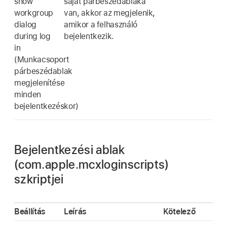
show
saját párbeszédablaka
workgroup
van, akkor az megjelenik,
dialog
amikor a felhasználó
during log
bejelentkezik.
in
(Munkacsoport
párbeszédablak
megjelenítése
minden
bejelentkezéskor)
Bejelentkezési ablak
(com.apple.mcxloginscripts)
szkriptjei
Beállítás
Leírás
Kötelező