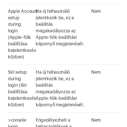
Apple Account
Ha új felhasználó
Nem
setup
jelentkezik be, ez a
during
beállítás
login
megakadályozza az
(Apple‑fiók
Apple‑fiók
-beállítási
beállítása
képernyő megjelenését.
bejelentkezés
közben)
Siri setup
Ha új felhasználó
Nem
during
jelentkezik be, ez a
login (Siri
beállítás
beállítása
megakadályozza az
bejelentkezés
Apple‑fiók
-beállítási
közben)
képernyő megjelenését.
>console
Engedélyezheti a
Nem
login
felhasználóknak a