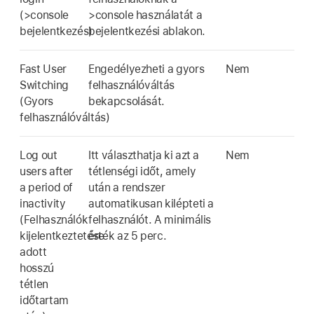
(>console
>console használatát a
bejelentkezés)
bejelentkezési ablakon.
Fast User
Engedélyezheti a gyors
Nem
Switching
felhasználóváltás
(Gyors
bekapcsolását.
felhasználóváltás)
Log out
Itt választhatja ki azt a
Nem
users after
tétlenségi időt, amely
a period of
után a rendszer
inactivity
automatikusan kilépteti a
(Felhasználók
felhasználót. A minimális
kijelentkeztetése
érték az 5 perc.
adott
hosszú
tétlen
időtartam