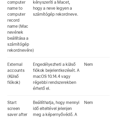
computer
kényszeríti a Macet,
name to
hogy a neve legyen a
computer
számítógép rekordneve.
record
name (Mac
nevének
beállítása a
számítógép
rekordnevére)
External
Engedélyezheti a külső
Nem
accounts
fiókok bejelentkezését. A
(Külső
macOS 10.14.4
vagy
fiókok)
régebbi rendszerekben
érhető el.
Start
Beállíthatja, hogy mennyi
Nem
screen
idő elteltével jelenjen
saver after
meg a képernyővédő. A