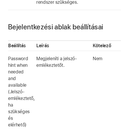
rendszer szükséges.
Bejelentkezési ablak beállításai
Beállítás
Leírás
Kötelező
Password
Megjeleníti a jelszó-
Nem
hint when
emlékeztetőt.
needed
and
available
(Jelszó-
emlékeztető,
ha
szükséges
és
elérhető)