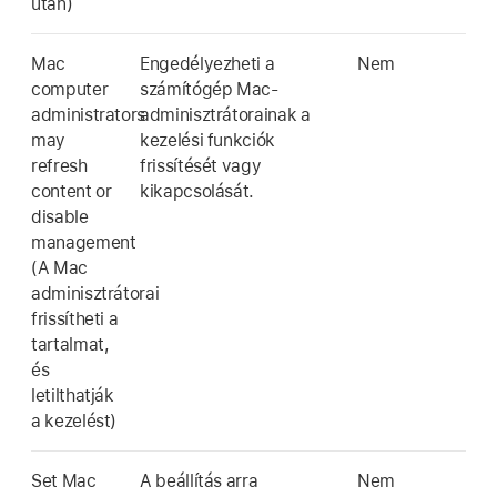
után)
Mac
Engedélyezheti a
Nem
computer
számítógép Mac-
administrators
adminisztrátorainak a
may
kezelési funkciók
refresh
frissítését vagy
content or
kikapcsolását.
disable
management
(A Mac
adminisztrátorai
frissítheti a
tartalmat,
és
letilthatják
a kezelést)
Set Mac
A beállítás arra
Nem