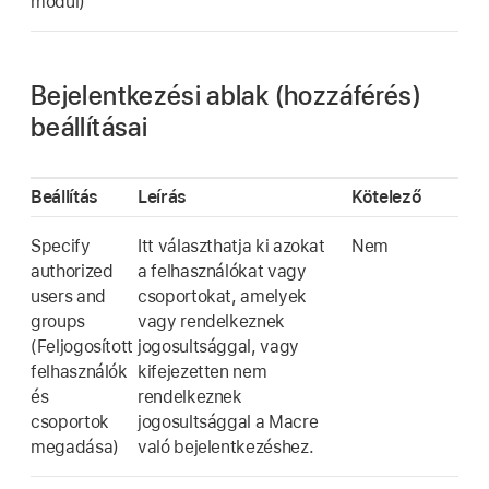
modul)
Bejelentkezési ablak (hozzáférés)
beállításai
Beállítás
Leírás
Kötelező
Specify
Itt választhatja ki azokat
Nem
authorized
a felhasználókat vagy
users and
csoportokat, amelyek
groups
vagy rendelkeznek
(Feljogosított
jogosultsággal, vagy
felhasználók
kifejezetten nem
és
rendelkeznek
csoportok
jogosultsággal a Macre
megadása)
való bejelentkezéshez.