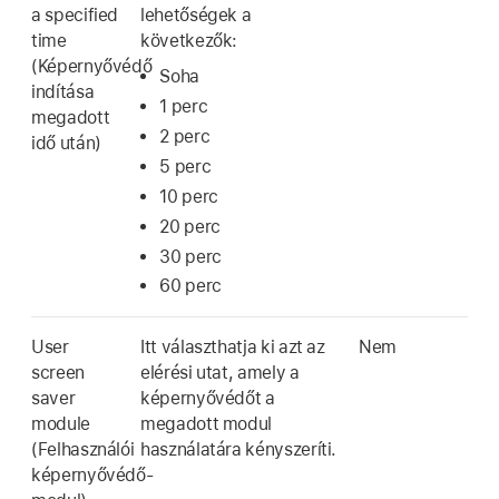
a specified
lehetőségek a
time
következők:
(Képernyővédő
Soha
indítása
1 perc
megadott
2 perc
idő után)
5 perc
10 perc
20 perc
30 perc
60 perc
User
Itt választhatja ki azt az
Nem
screen
elérési utat, amely a
saver
képernyővédőt a
module
megadott modul
(Felhasználói
használatára kényszeríti.
képernyővédő-