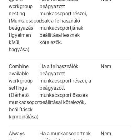
workgroup
beágyazott
nesting
munkacsoport részei,
(Munkacsoport-
csak a felhasználó
beágyazás
munkacsoportjának
figyelmen
beállításai lesznek
kívül
kötelezők.
hagyása)
Combine
Ha a felhasználók
Nem
available
beágyazott
workgroup
munkacsoport részei, a
settings
beágyazott
(Elérhető
munkacsoport összes
munkacsoport-
beállításai kötelezők.
beállítások
kombinálása)
Always
Ha a munkacsoportnak
Nem