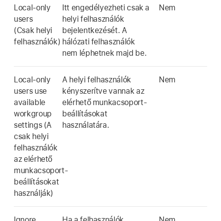
Local-only
Itt engedélyezheti csak a
Nem
users
helyi felhasználók
(Csak helyi
bejelentkezését. A
felhasználók)
hálózati felhasználók
nem léphetnek majd be.
Local-only
A helyi felhasználók
Nem
users use
kényszerítve vannak az
available
elérhető munkacsoport-
workgroup
beállításokat
settings (A
használatára.
csak helyi
felhasználók
az elérhető
munkacsoport-
beállításokat
használják)
Ignore
Ha a felhasználók
Nem