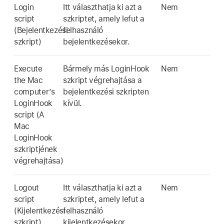
Login
Itt választhatja ki azt a
Nem
script
szkriptet, amely lefut a
(Bejelentkezési
felhasználó
szkript)
bejelentkezésekor.
Execute
Bármely más LoginHook
Nem
the Mac
szkript végrehajtása a
computer’s
bejelentkezési szkripten
LoginHook
kívül.
script (A
Mac
LoginHook
szkriptjének
végrehajtása)
Logout
Itt választhatja ki azt a
Nem
script
szkriptet, amely lefut a
(Kijelentkezési
felhasználó
szkript)
kijelentkezésekor.