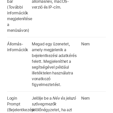
bar
állomásnév, macOS-
(További
verzió és IP-cím.
információk
megjelenítése
a
menüsávon)
Állomás-
Megad egy üzenetet,
Nem
információk
amely megjelenik a
bejelentkezési adatkérés
felett. Megjeleníthet a
segítségével például
illetéktelen használatra
vonatkozó
figyelmeztetést.
Login
Jelölje be a
Név és jelszó
Nem
Prompt
szövegmezők
(Bejelentkezési
jelölőnégyzetet, ha azt