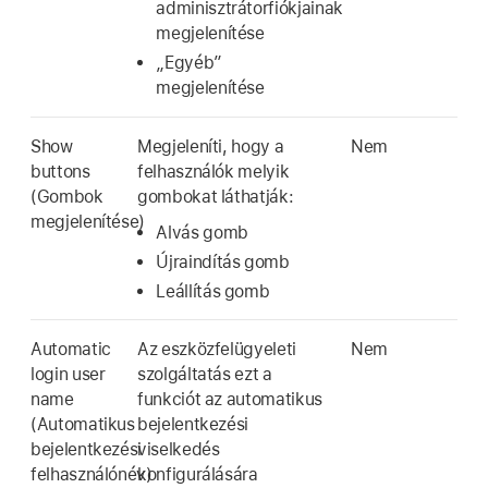
adminisztrátorfiókjainak
megjelenítése
„Egyéb”
megjelenítése
Show
Megjeleníti, hogy a
Nem
buttons
felhasználók melyik
(Gombok
gombokat láthatják:
megjelenítése)
Alvás gomb
Újraindítás gomb
Leállítás gomb
Automatic
Az eszközfelügyeleti
Nem
login user
szolgáltatás ezt a
name
funkciót az automatikus
(Automatikus
bejelentkezési
bejelentkezési
viselkedés
felhasználónév)
konfigurálására