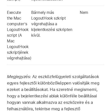
Execute
Bármely más
Nem
the Mac
LogoutHook szkript
computer’s
végrehajtása a
LogoutHook
kijelentkezési szkripten
script (A
kívül.
Mac
LogoutHook
szkriptjének
végrehajtása)
Megjegyzés:
Az eszközfelügyeleti szolgáltatások
egyes fejlesztői különbözőképpen valósítják meg
ezeket a beállításokat. Ha szeretné megismerni,
hogy a bejelentkezési ablak különféle beállításai
hogyan vannak alkalmazva az eszközeire és a
felhasználóira, tekintse meg a fejlesztő