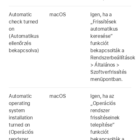
Automatic
macOS
Igen, ha a
check turned
„Frissítések
on
automatikus
(Automatikus
keresése”
ellenőrzés
funkciót
bekapcsolva)
bekapcsolták a
Rendszerbeállítások
> Általános >
Szoftverfrissítés
menüpontban.
Automatic
macOS
Igen, ha az
operating
„Operációs
system
rendszer
installation
frissítéseinek
turned on
telepítése”
(Operációs
funkciót
rendszer
bekapcsolták a