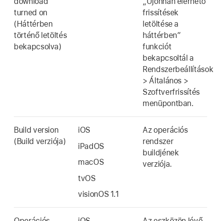
download
„Újonnan elérhető
turned on
frissítések
(Háttérben
letöltése a
történő letöltés
háttérben”
bekapcsolva)
funkciót
bekapcsoltál a
Rendszerbeállítások
> Általános >
Szoftverfrissítés
menüpontban.
Build version
iOS
Az operációs
(Build verziója)
rendszer
iPadOS
buildjének
macOS
verziója.
tvOS
visionOS 1.1
Operációs
iOS
Az eszközön lévő