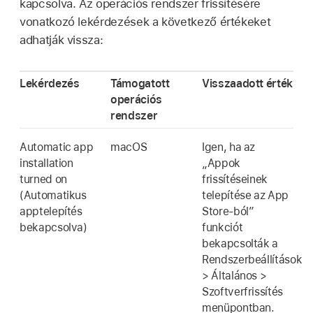
kapcsolva. Az operációs rendszer frissítésére
vonatkozó lekérdezések a következő értékeket
adhatják vissza:
Lekérdezés
Támogatott
Visszaadott érték
operációs
rendszer
Automatic app
macOS
Igen, ha az
installation
„Appok
turned on
frissítéseinek
(Automatikus
telepítése az App
apptelepítés
Store-ból”
bekapcsolva)
funkciót
bekapcsolták a
Rendszerbeállítások
> Általános >
Szoftverfrissítés
menüpontban.