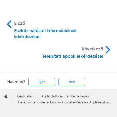
Előző
Eszköz hálózati információinak
lekérdezései
Következő
Telepített appok lekérdezései
Hasznos?
Igen
Nem
Apple
Footer

Támogatás
Apple platform üzembe helyezés
Apple
Operációs rendszerrel kapcsolatos lekérdezések Apple-eszközökhöz