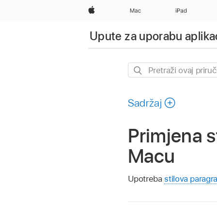
Apple
Mac
iPad
Upute za uporabu aplika
Pretraži
ovaj
priručnik
Sadržaj
Primjena s
Macu
Upotreba
stilova paragr