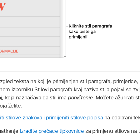
zgled teksta na koji je primijenjen stil paragrafa, primjerice,
om izborniku Stilovi paragrafa kraj naziva stila pojavi se zv
aj, koja naznačava da stil ima
poništenje.
Možete ažurirati sti
oja želite.
iti stilove znakova
i
primijeniti stilove popisa
na odabrani tek
matiranje
izradite prečace tipkovnice
za primjenu stilova na t