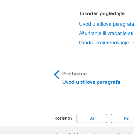
Također pogledajte
Uvod u stilove paragrafa
Ažuriranje ili vraćanje s
Izrada, preimenovanje ili
Prethodno
Uvod u stilove paragrafa
Korisno?
Da
Ne
Apple
Footer