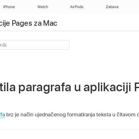
iPhone
Watch
AirPods
Zabava
cije Pages za Mac
tila paragrafa u aplikaciji
afa
brz je način ujednačenog formatiranja teksta u čitavom