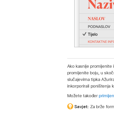
Ako kasnije promijenite i
promijenite boju, u skočn
slučajevima tipka Ažurir
inkorporirali poništenja k
Možete također
primijen
Savjet:
Za brže for