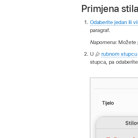
Primjena stil
Odaberite jedan ili v
paragraf.
Napomena:
Možete pr
U
rubnom stupcu
stupca, pa odaberite 