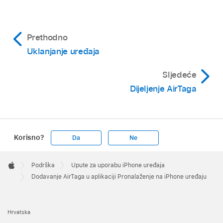
Prethodno
Uklanjanje uređaja
Sljedeće
Dijeljenje AirTaga
Korisno?
Da
Ne
Apple
Footer

Podrška
Upute za uporabu iPhone uređaja
Apple
Dodavanje AirTaga u aplikaciji Pronalaženje na iPhone uređaju
Hrvatska