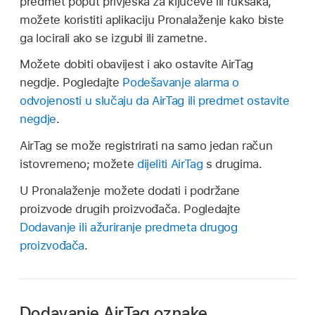
predmet poput privjeska za ključeve ili ruksaka,
možete koristiti aplikaciju Pronalaženje kako biste
ga locirali ako se izgubi ili zametne.
Možete dobiti obavijest i ako ostavite AirTag
negdje. Pogledajte
Podešavanje alarma o
odvojenosti u slučaju da AirTag ili predmet ostavite
negdje
.
AirTag se može registrirati na samo jedan račun
istovremeno; možete
dijeliti AirTag
s drugima.
U Pronalaženje možete dodati i podržane
proizvode drugih proizvođača. Pogledajte
Dodavanje ili ažuriranje predmeta drugog
proizvođača
.
Dodavanje AirTag oznake