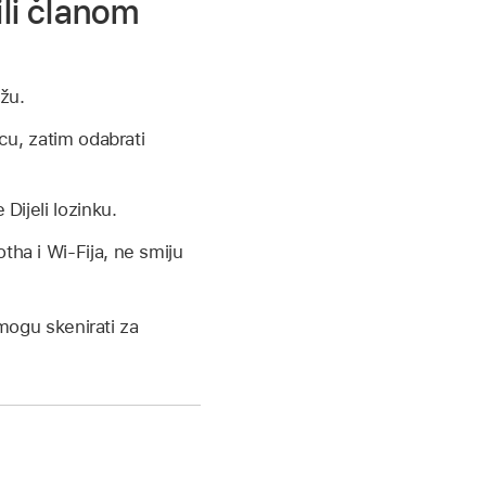
ili članom
ežu.
acu, zatim odabrati
 Dijeli lozinku.
tha i Wi-Fija, ne smiju
 mogu skenirati za