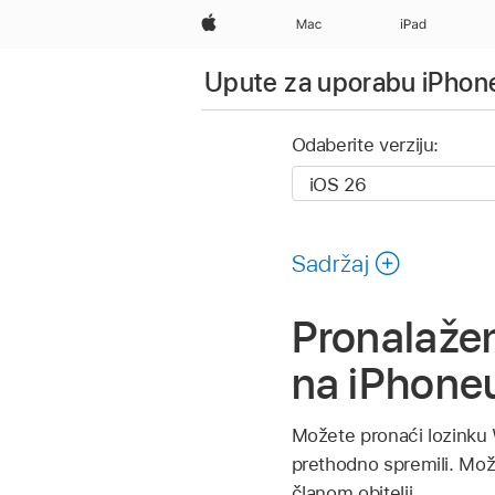
Apple
Mac
iPad
Upute za uporabu iPhone
Odaberite verziju:
Sadržaj
Pronalaženj
na iPhone
Možete pronaći lozinku W
prethodno spremili. Možet
članom obitelji.