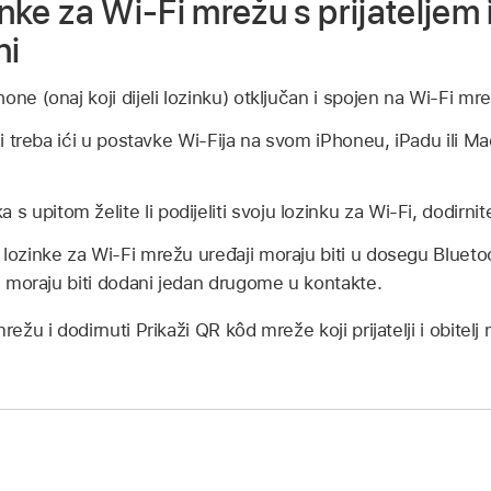
inke za Wi-Fi mrežu s prijateljem 
ni
Phone (onaj koji dijeli lozinku) otključan i spojen na Wi-Fi mr
telji treba ići u postavke Wi-Fija na svom iPhoneu, iPadu ili M
s upitom želite li podijeliti svoju lozinku za Wi-Fi, dodirnite
e lozinke za Wi-Fi mrežu uređaji moraju biti u dosegu Bluetoo
 i moraju biti dodani jedan drugome u kontakte.
režu i dodirnuti Prikaži QR kôd mreže koji prijatelji i obitelj