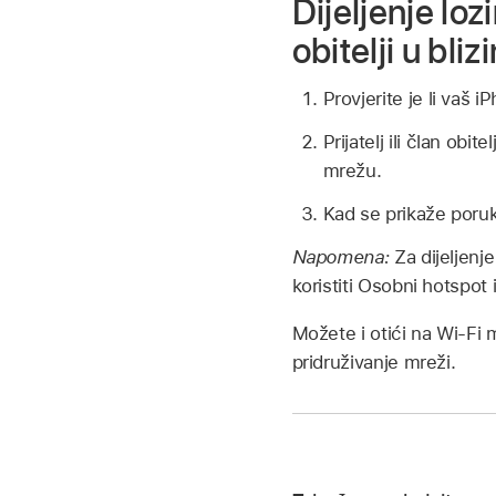
Dijeljenje loz
obitelji u blizi
Provjerite je li vaš i
Prijatelj ili član obi
mrežu.
Kad se prikaže poruka 
Napomena:
Za dijeljenj
koristiti Osobni hotspot
Možete i otići na Wi-Fi m
pridruživanje mreži.