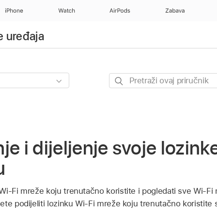
iPhone
Watch
AirPods
Zabava
 uređaja
Pretraži
ovaj
priručnik
e i dijeljenje svoje lozink
u
i-Fi mreže koju trenutačno koristite i pogledati sve Wi-Fi 
e podijeliti lozinku Wi-Fi mreže koju trenutačno koristite s o