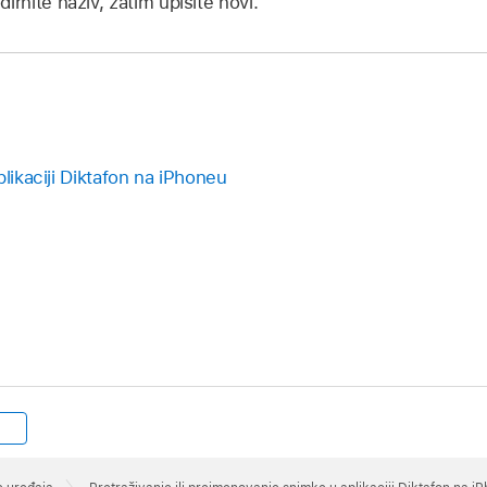
irnite naziv, zatim upišite novi.
plikaciji Diktafon na iPhoneu