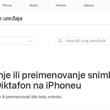
iPhone
Watch
AirPods
Zabava
 uređaja
Pretraži
ovaj
priručnik
nje ili preimenovanje snim
 Diktafon na iPhoneu
 ili preimenovati bilo koju snimku.