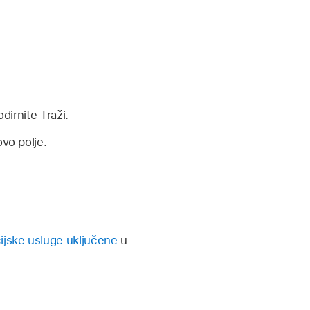
odirnite Traži.
ovo polje.
ijske usluge uključene
u