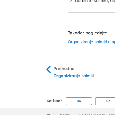
Dodirnite snimku, dod
Također pogledajte
Organiziranje snimki u a
Prethodno
Organiziranje snimki
Korisno?
Da
Ne
Apple
Footer
