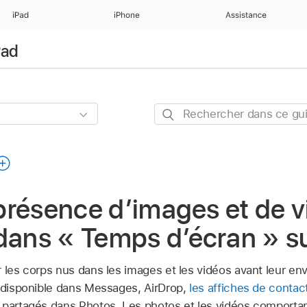
iPad
iPhone
Assistance
Pad
Rechercher
dans
ce
guide
a présence d’images et de 
dans « Temps d’écran » su
 les corps nus dans les images et les vidéos avant leur env
t disponible dans Messages, AirDrop,
les affiches de contac
 partagés dans Photos. Les photos et les vidéos comportan