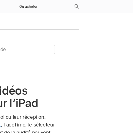
Où acheter
vidéos
r l’iPad
oi ou leur réception.
t
, FaceTime, le sélecteur
t de la nudité peuvent