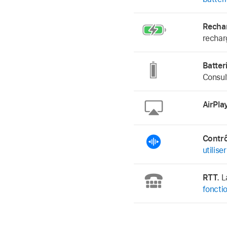
Rechar
rechar
Batter
Consul
AirPlay
Contrô
utilise
RTT.
La
foncti