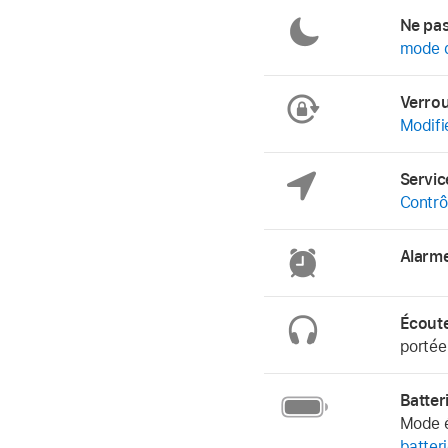
Ne pas
mode d
Verroui
Modifie
Servic
Contrôl
Alarme
Écout
portée
Batter
Mode é
batteri