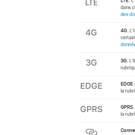
LTE.
L’
dans c
des do
4G.
L’i
certai
donnée
3G.
L’i
rubriq
EDGE.
la rub
GPRS.
la rub
Connex