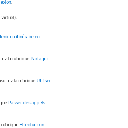
nexion
.
virtuel).
enir un itinéraire en
tez la rubrique
Partager
nsultez la rubrique
Utiliser
rique
Passer des appels
a rubrique
Effectuer un