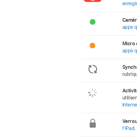
enregi
Caméra
apps q
Micro 
apps q
Synchr
rubriq
Activi
utilise
Interne
Verrou
l’iPad
.