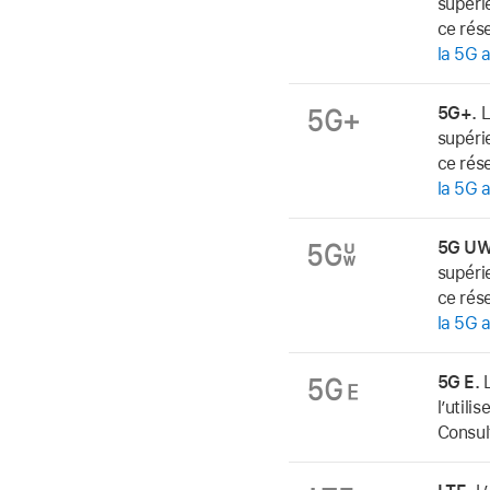
supéri
ce rése
la 5G 
5G+.
L
supéri
ce rése
la 5G 
5G UW
supéri
ce rése
la 5G 
5G E.
L
l’utili
Consul