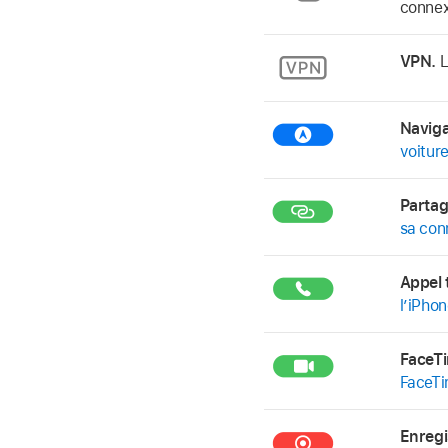
connex
VPN.
L
Naviga
voitur
Partag
sa con
Appel 
l’iPhon
FaceT
FaceT
Enregi