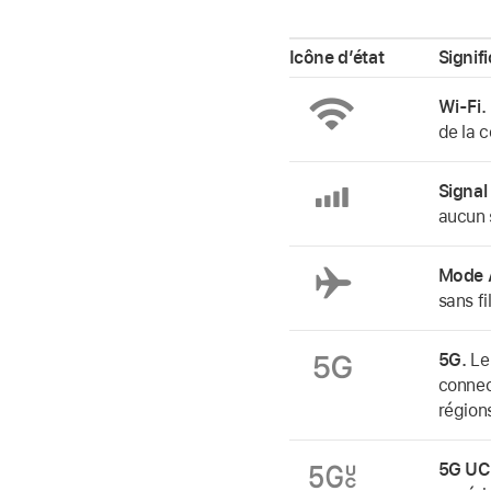
Icône d’état
Signif
Wi-Fi.
de la 
Signal 
aucun 
Mode 
sans f
5G.
Le 
connec
régions
5G UC