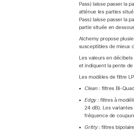
Pass) laisse passer la p
atténue les parties sit
Pass) laisse passer la p
partie située en dessous
Alchemy propose plusieu
susceptibles de mieux c
Les valeurs en décibels 
et indiquent la pente de
Les modèles de filtre LP
Clean :
filtres Bi-Qua
Edgy :
filtres à modéli
24 dB). Les variantes
fréquence de coupur
Gritty :
filtres bipola