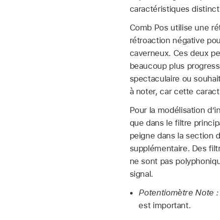
caractéristiques distinc
Comb Pos utilise une rét
rétroaction négative po
caverneux. Ces deux pei
beaucoup plus progressi
spectaculaire ou souhait
à noter, car cette carac
Pour la modélisation d’i
que dans le filtre princi
peigne dans la section de 
supplémentaire. Des fil
ne sont pas polyphonique
signal.
Potentiomètre Note :
est important.