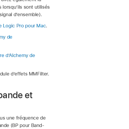
lorsqu’ils sont utilisés
 signal d’ensemble).
e Logic Pro pour Mac
.
emy de
ltre d’Alchemy de
odule d’effets MMFilter.
bande et
sous une fréquence de
-bande (BP pour Band-