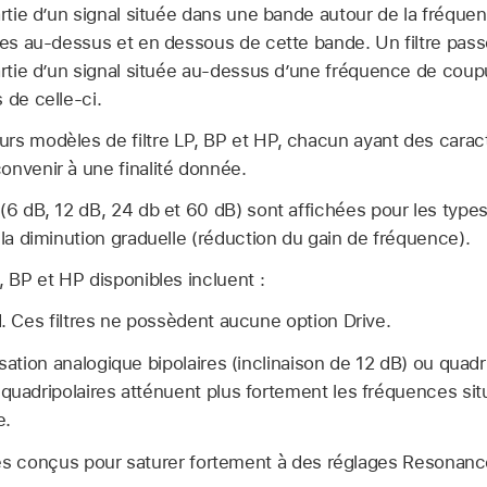
artie d’un signal située dans une bande autour de la fréqu
uées au-dessus et en dessous de cette bande. Un filtre pas
artie d’un signal située au-dessus d’une fréquence de coupu
 de celle-ci.
rs modèles de filtre LP, BP et HP, chacun ayant des caract
onvenir à une finalité donnée.
(6 dB, 12 dB, 24 db et 60 dB) sont affichées pour les types
 la diminution graduelle (réduction du gain de fréquence).
, BP et HP disponibles incluent :
d. Ces filtres ne possèdent aucune option Drive.
sation analogique bipolaires (inclinaison de 12 dB) ou quadri
 quadripolaires atténuent plus fortement les fréquences sit
e.
ires conçus pour saturer fortement à des réglages Resonanc