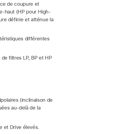
ence de coupure et
se-haut (HP pour High-
re définie et atténue la
éristiques différentes
 de filtres LP, BP et HP
polaires (inclinaison de
uées au-delà de la
e et Drive élevés.