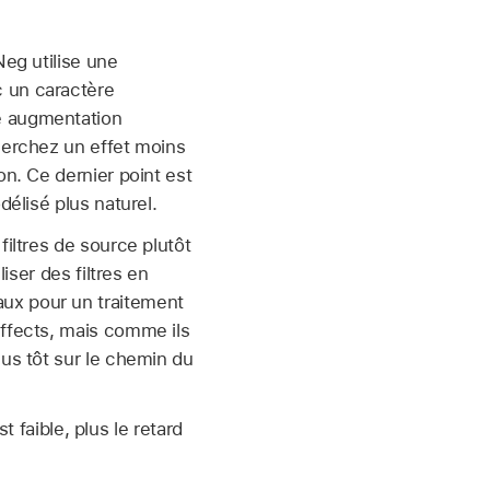
Neg utilise une
c un caractère
e augmentation
herchez un effet moins
on. Ce dernier point est
délisé plus naturel.
filtres de source plutôt
iser des filtres en
ipaux pour un traitement
Effects, mais comme ils
lus tôt sur le chemin du
t faible, plus le retard