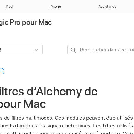
iPad
iPhone
Assistance
ogic Pro pour Mac
Rechercher
dans
ce
guide
iltres d’Alchemy de
 pour Mac
s de filtres multimodes. Ces modules peuvent être utilisés
aux traitant tous les signaux acheminés. Les filtres utilisés
cipaux affectent chaque voix de manière indépendante. Vou