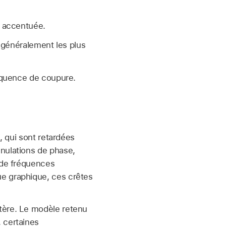
e accentuée.
 généralement les plus
équence de coupure.
, qui sont retardées
nnulations de phase,
e de fréquences
ue graphique, ces crêtes
tère. Le modèle retenu
 certaines