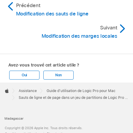
Précédent
Modification des sauts de ligne
Suivant
Modification des marges locales
Avez-vous trouvé cet article utile ?
Oui
Non
Apple
Footer

Assistance
Guide d’utilisation de Logic Pro pour Mac
Apple
Sauts de ligne et de page dans un jeu de partitions de Logic Pro pour Mac
Madagascar
Copyright © 2026 Apple Inc. Tous droits réservés.