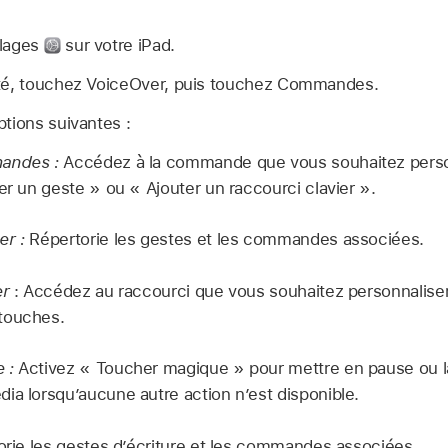
glages
sur votre iPad.
té, touchez VoiceOver, puis touchez Commandes.
tions suivantes :
andes :
Accédez à la commande que vous souhaitez person
er un geste » ou « Ajouter un raccourci clavier ».
er :
Répertorie les gestes et les commandes associées.
er
: Accédez au raccourci que vous souhaitez personnaliser,
touches.
 :
Activez « Toucher magique » pour mettre en pause ou la
ia lorsqu’aucune autre action n’est disponible.
rie les gestes d’écriture et les commandes associées.