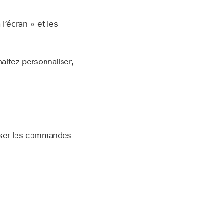
 l’écran » et les
itez personnaliser,
liser les commandes