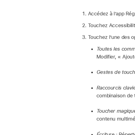
Accédez à l’app Ré
Touchez Accessibili
Touchez l’une des op
Toutes les comm
Modifier, « Ajout
Gestes de touch
Raccourcis clavi
combinaison de 
Toucher magique
contenu multiméd
Écriture :
Réperto