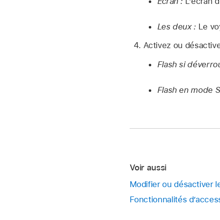
Écran :
L’écran de
Les deux :
Le voy
Activez ou désactive
Flash si déverroui
Flash en mode Si
Voir aussi
Modifier ou désactiver l
Fonctionnalités d’accessi