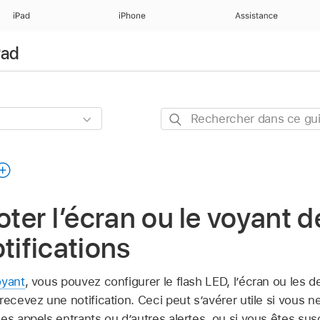
iPad
iPhone
Assistance
Pad
Rechercher
dans
ce
guide
oter l’écran ou le voyant d
tifications
oyant
, vous pouvez configurer le flash LED, l’écran ou les d
recevez une notification. Ceci peut s’avérer utile si vous
es appels entrants ou d’autres alertes, ou si vous êtes sus