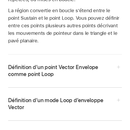
La région convertie en boucle s’étend entre le
point Sustain et le point Loop. Vous pouvez définir
entre ces points plusieurs autres points décrivant
les mouvements de pointeur dans le triangle et le
pavé planaire.
Définition d’un point Vector Envelope
comme point Loop
Dans Logic Pro, cliquez dans la bande
turquoise en dessous du point choisi.
Définition d’un mode Loop d’enveloppe
Le point Loop est indiqué par un
L
sur la bande
Vector
du dessous.
Dans Logic Pro, choisissez un mode Loop
d’enveloppe Vector.